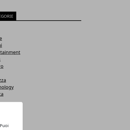
EGORIE
e
i
rtainment
s
ro
zza
nology
ta
li
a te
 Puoi
ts