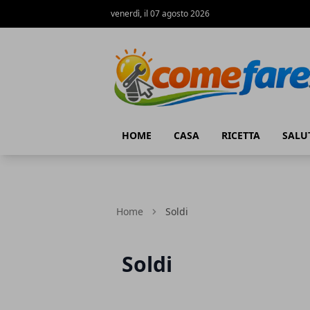
venerdì, il 07 agosto 2026
Come Fare online
HOME
CASA
RICETTA
SALU
Home
Soldi
Soldi