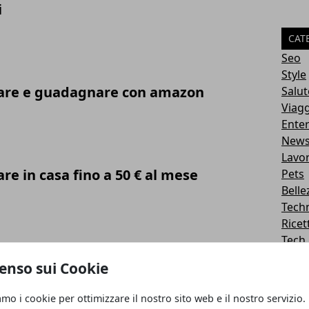
i
CAT
Seo
Style
are e guadagnare con amazon
Salut
Viagg
Ente
New
Lavo
e in casa fino a 50 € al mese
Pets
Belle
Tech
Ricet
Tech
nell’oro e perché conviene ai tempi
Casa
enso sui Cookie
Capel
us
Fai d
amo i cookie per ottimizzare il nostro sito web e il nostro servizio.
Spor