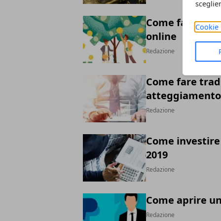
sceglie
Come fare un pi
Cookie 
online
Redazione
Come fare tradi
atteggiamento
Redazione
Come investire 
2019
Redazione
Come aprire un
Redazione