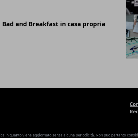
 Bad and Breakfast in casa propria
Con
Re
ica in quanto viene aggiornato senza alcuna periodicità. Non può pertanto consider