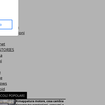
a
crazia
re
i giorni
to
a categoria
i e riparazioni
net
STORIES
la
i
e
e
ows
oid
ICOLI POPOLARI
Rimappatura motore, cosa cambia
davvero tra prestazioni, consumi e