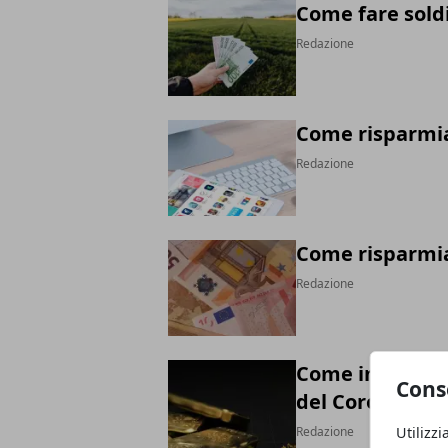
Come fare sold
Redazione
Come risparmi
Redazione
Come risparmiar
Redazione
Come investire 
Cons
del Corona Vir
Utilizzi
Redazione