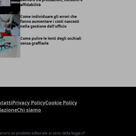
affidabilità
Come individuare gli errori che
fanno aumentare i costi nascosti
nella gestione dell'ufficio
Come pulire le lenti degli occhiali
senza graffiarle
tatti
Privacy Policy
Cookie Policy
dazione
Chi siamo
arsi un prodotto editoriale ai sensi della legge n°