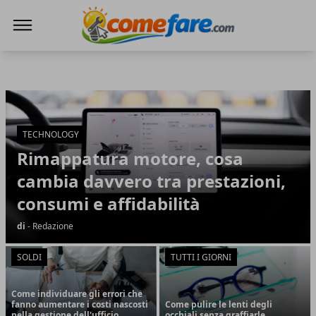
Come Fare online
Come Fare online
Articoli in Evidenza
TECHNOLOGY
Rimappatura motore, cosa
cambia davvero tra prestazioni,
consumi e affidabilità
di
- Redazione
SOLDI
TUTTI I GIORNI
Come individuare gli errori che
fanno aumentare i costi nascosti
Come pulire le lenti degli
nella gestione dell'ufficio
occhiali senza graffiarle