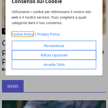
Consenso sui Cookie
Utilizziamo i cookie per ottimizzare il nostro sito
web e il nostro servizio. Puoi scegliere a quali
categorie dare il tuo consenso.
FAI DA TE
Cookie Policy
|
Privacy Policy
Come costruire una casetta
Personalizza
per gli uccelli: un riparo sicuro
Rifiuta Opzionali
per osservarli da vicino
Accetta Tutto
Redazione
NEWS