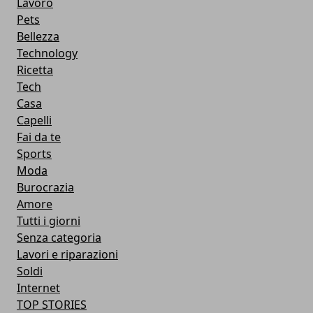
Lavoro
Pets
Bellezza
Technology
Ricetta
Tech
Casa
Capelli
Fai da te
Sports
Moda
Burocrazia
Amore
Tutti i giorni
Senza categoria
Lavori e riparazioni
Soldi
Internet
TOP STORIES