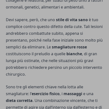
collagene e l’elastina, per sbalzi di peso uniti a fattori
ormonali, genetici, alimentari e ambientali.
Devi sapere, però, che uno
stile di vita sano
è tuo
complice contro questo difetto della cute. Tali lesioni
andrebbero combattute subito, appena si
presentano, poiché nella fase iniziale sono molto più
semplici da eliminare. Le
smagliature rosse
costituiscono il preludio a quelle
bianche
, di gran
lunga più ostinate, che nelle situazioni più gravi
potrebbero richiedere persino un piccolo intervento
chirurgico.
Sono tre gli elementi chiave nella lotta alle
smagliature: l’
esercizio fisico
, i
massaggi
e una
dieta corretta
. Una combinazione vincente, che ti
permette di agire sia dall’interno sia dall’esterno e di