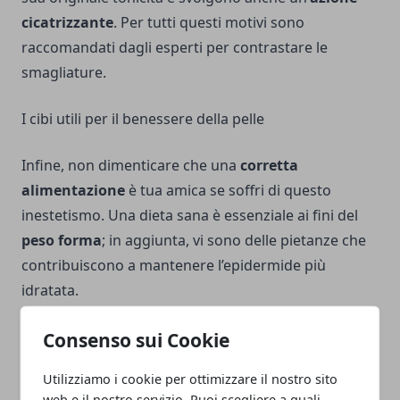
cicatrizzante
. Per tutti questi motivi sono
raccomandati dagli esperti per contrastare le
smagliature.
I cibi utili per il benessere della pelle
Infine, non dimenticare che una
corretta
alimentazione
è tua amica se soffri di questo
inestetismo. Una dieta sana è essenziale ai fini del
peso forma
; in aggiunta, vi sono delle pietanze che
contribuiscono a mantenere l’epidermide più
idratata.
Consenso sui Cookie
Ci riferiamo, innanzitutto, alla
frutta
e alla
verdura
. I
nutrizionisti consigliano di consumarne almeno 5
Utilizziamo i cookie per ottimizzare il nostro sito
porzioni quotidiane, divise tra pasti principali e
web e il nostro servizio. Puoi scegliere a quali