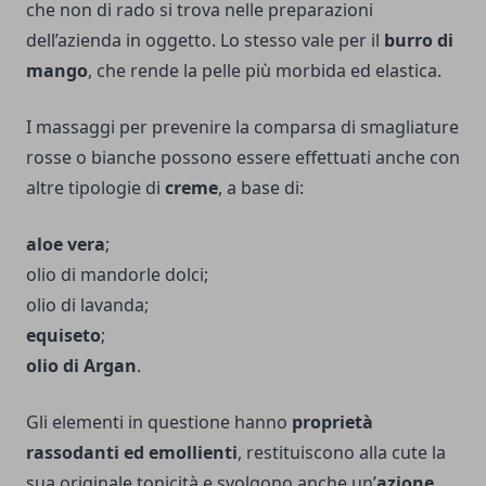
che non di rado si trova nelle preparazioni
dell’azienda in oggetto. Lo stesso vale per il
burro di
mango
, che rende la pelle più morbida ed elastica.
I massaggi per prevenire la comparsa di smagliature
rosse o bianche possono essere effettuati anche con
altre tipologie di
creme
, a base di:
aloe vera
;
olio di mandorle dolci;
olio di lavanda;
equiseto
;
olio di Argan
.
Gli elementi in questione hanno
proprietà
rassodanti ed emollienti
, restituiscono alla cute la
sua originale tonicità e svolgono anche un’
azione