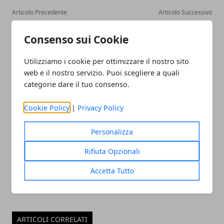
Articolo Precedente
Articolo Successivo
Come si cura la
Come pulire gli orologi in
parodontite: cause, sintomi
acciaio inossidabile, alcuni
Consenso sui Cookie
e rimedi
utili suggerimenti
Utilizziamo i cookie per ottimizzare il nostro sito
web e il nostro servizio. Puoi scegliere a quali
categorie dare il tuo consenso.
Cookie Policy
|
Privacy Policy
Redazione
Personalizza
Rifiuta Opzionali
Accetta Tutto
ARTICOLI CORRELATI