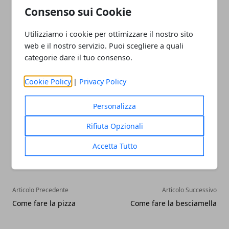
Consenso sui Cookie
la realizzazione della propria ricetta, può essere
conservato per successive realizzazioni culinarie. Il
Utilizziamo i cookie per ottimizzare il nostro sito
lievito di birra può essere conservato all'interno di
web e il nostro servizio. Puoi scegliere a quali
un frigorifero per qualche giorno, senza alcun
categorie dare il tuo consenso.
problema.
Cookie Policy
|
Privacy Policy
Personalizza
Rifiuta Opzionali
Facebook
Twitter
Whatsapp
Accetta Tutto
Articolo Precedente
Articolo Successivo
Come fare la pizza
Come fare la besciamella