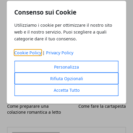
Se nessuna di queste opzioni vi ha convinto, resta
Consenso sui Cookie
sempre
un bel film al cinema!
Sul portale Buona
Utilizziamo i cookie per ottimizzare il nostro sito
domenica!
web e il nostro servizio. Puoi scegliere a quali
categorie dare il tuo consenso.
Cookie Policy
|
Privacy Policy
Facebook
Twitter
Whatsapp
Personalizza
Rifiuta Opzionali
Accetta Tutto
Articolo Precedente
Articolo Successivo
Come preparare una
Come fare la cartapesta
colazione romantica a letto