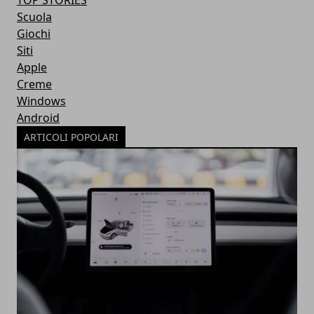
TOP STORIES
Scuola
Giochi
Siti
Apple
Creme
Windows
Android
ARTICOLI POPOLARI