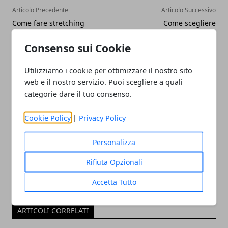
Articolo Precedente
Articolo Successivo
Come fare stretching
Come scegliere
contro il mal di schiena
l'assicurazione sulla casa?
Consenso sui Cookie
Utilizziamo i cookie per ottimizzare il nostro sito
web e il nostro servizio. Puoi scegliere a quali
categorie dare il tuo consenso.
Redazione
Cookie Policy
|
Privacy Policy
Personalizza
Rifiuta Opzionali
Accetta Tutto
ARTICOLI CORRELATI