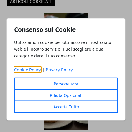
ARTICOLI CORRELATI
Consenso sui Cookie
Utilizziamo i cookie per ottimizzare il nostro sito
web e il nostro servizio. Puoi scegliere a quali
categorie dare il tuo consenso.
Come devolvere il 5x1000: guida a una
Cookie Policy
|
Privacy Policy
scelta semplice e di valore
Personalizza
Rifiuta Opzionali
Accetta Tutto