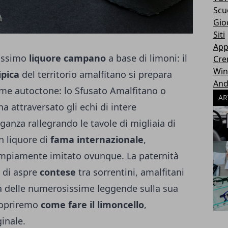
Scu
Gio
Siti
App
tissimo
liquore campano
a base di limoni: il
Cr
Wi
ipica
del territorio amalfitano si prepara
And
rume autoctone: lo Sfusato Amalfitano o
AR
ha attraversato gli echi di intere
ganza rallegrando le tavole di migliaia di
un liquore di
fama internazionale
,
ampiamente imitato ovunque. La paternità
 di aspre
contese
tra sorrentini, amalfitani
a delle numerosissime leggende sulla sua
scopriremo
come fare il limoncello
,
ginale.