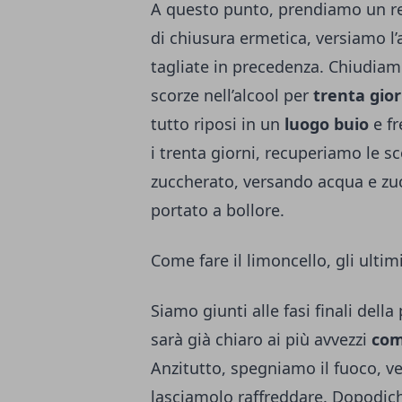
A questo punto, prendiamo un re
di chiusura ermetica, versiamo l’a
tagliate in precedenza. Chiudiam
scorze nell’alcool per
trenta gior
tutto riposi in un
luogo buio
e fr
i trenta giorni, recuperiamo le s
zuccherato, versando acqua e zuc
portato a bollore.
Come fare il limoncello, gli ulti
Siamo giunti alle fasi finali dell
sarà già chiaro ai più avvezzi
come
Anzitutto, spegniamo il fuoco, v
lasciamolo raffreddare. Dopodich