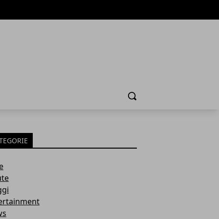
Cerca
TEGORIE
e
ute
ggi
ertainment
ws