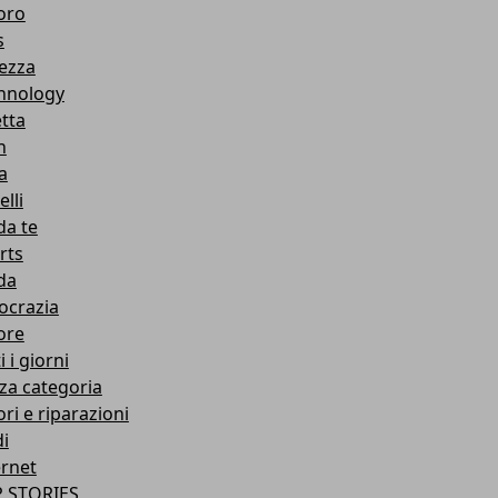
oro
s
lezza
hnology
etta
h
a
lli
da te
rts
da
ocrazia
ore
i i giorni
za categoria
ri e riparazioni
di
ernet
 STORIES