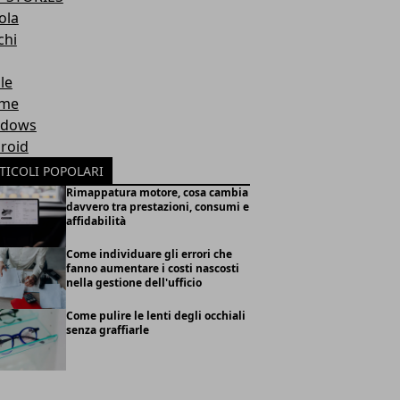
ola
chi
le
eme
ndows
roid
TICOLI POPOLARI
Rimappatura motore, cosa cambia
davvero tra prestazioni, consumi e
affidabilità
Come individuare gli errori che
fanno aumentare i costi nascosti
nella gestione dell'ufficio
Come pulire le lenti degli occhiali
senza graffiarle