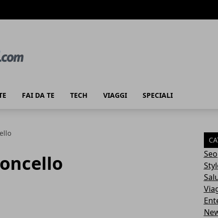
TE
FAI DA TE
TECH
VIAGGI
SPECIALI
ello
CA
Seo
moncello
Styl
Sal
Via
Ent
Ne