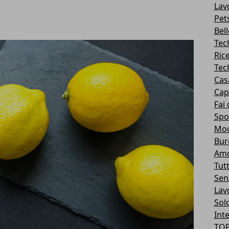
Lav
Pet
Bel
Tec
Ric
Tec
Cas
Cape
Fai 
Spo
Mo
Bur
Am
Tutt
Sen
Lavo
Sol
Int
TOP