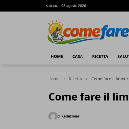
sabato, il 08 agosto 2026
Come Fare online
HOME
CASA
RICETTA
SALU
Home
Ricetta
Come fare il limonc
Come fare il li
di
Redazione