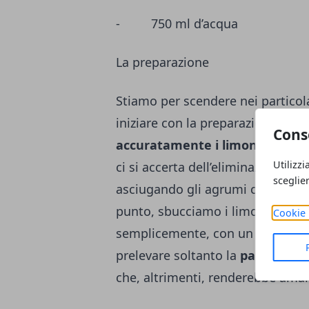
- 750 ml d’acqua
La preparazione
Stiamo per scendere nei particola
iniziare con la preparazione effet
Cons
accuratamente i limoni
sotto il
Utilizzi
ci si accerta dell’eliminazione de
sceglie
asciugando gli agrumi con un ca
punto, sbucciamo i limoni serven
Cookie 
semplicemente, con un coltello. A
prelevare soltanto la
parte giall
che, altrimenti, renderebbe amaro 