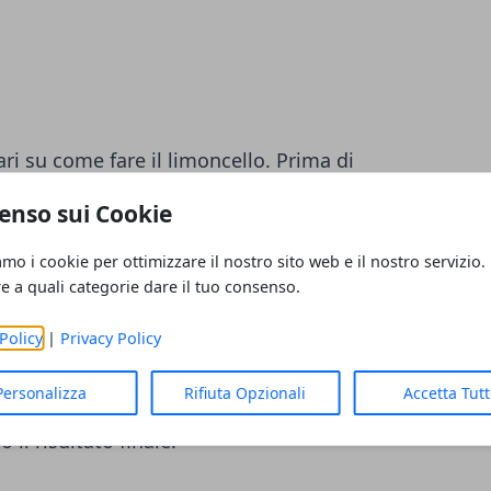
ri su come fare il limoncello. Prima di
tiva, però, è indispensabile
lavare
enso sui Cookie
 getto freddo d’acqua corrente. Dopodiché,
amo i cookie per ottimizzare il nostro sito web e il nostro servizio.
lle impurità dalla scorza di limone,
re a quali categorie dare il tuo consenso.
novaccio ed una spugnetta nuova. A questo
doci di un utensile tipo pelapatate o,
Policy
|
Privacy Policy
ffinché il limoncello sia
dolce
, occorre
Personalizza
Rifiuta Opzionali
Accetta Tut
a
della scorza e non anche quella bianca
il risultato finale.