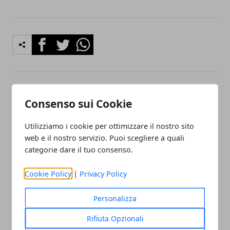
Facebook
Twitter
Whatsapp
Articolo Precedente
Articolo Successivo
Consenso sui Cookie
Come giocare a Cluedo –
Come guarire dalla
Istruzioni
coxartrosi: la soluzione
Utilizziamo i cookie per ottimizzare il nostro sito
mini-invasiva
web e il nostro servizio. Puoi scegliere a quali
categorie dare il tuo consenso.
Cookie Policy
|
Privacy Policy
Personalizza
Redazione
Rifiuta Opzionali