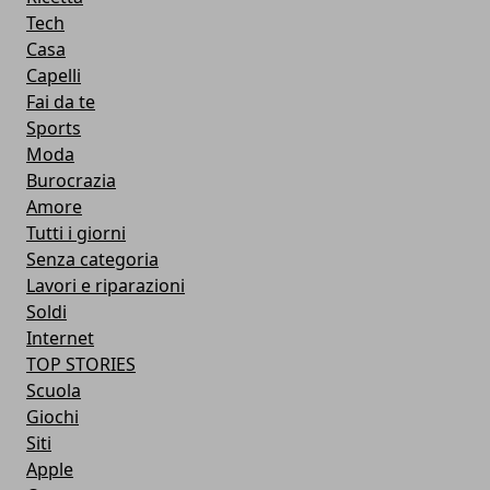
Tech
Casa
Capelli
Fai da te
Sports
Moda
Burocrazia
Amore
Tutti i giorni
Senza categoria
Lavori e riparazioni
Soldi
Internet
TOP STORIES
Scuola
Giochi
Siti
Apple