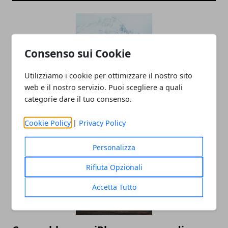
Consenso sui Cookie
Utilizziamo i cookie per ottimizzare il nostro sito
web e il nostro servizio. Puoi scegliere a quali
categorie dare il tuo consenso.
Come fare un’assicurazione furgone
online vantaggiosa
Cookie Policy
|
Privacy Policy
Personalizza
Rifiuta Opzionali
Accetta Tutto