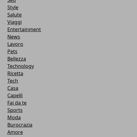
Seo
Style
Salute
Viaggi
Entertainment
News
Lavoro
Pets
Bellezza
Technology
Ricetta
Tech
Casa
Capelli
Fai da te
Sports
Moda
Burocrazia
Amore