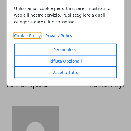
quel determinato piano di accumulo sia
effettivamente corrispondente alle nostre esigenze.
Utilizziamo i cookie per ottimizzare il nostro sito
web e il nostro servizio. Puoi scegliere a quali
categorie dare il tuo consenso.
Cookie Policy
|
Privacy Policy
Facebook
Twitter
Whatsapp
Personalizza
Rifiuta Opzionali
Accetta Tutto
Articolo Precedente
Articolo Successivo
Come fare la pastella
Come fare il ragù