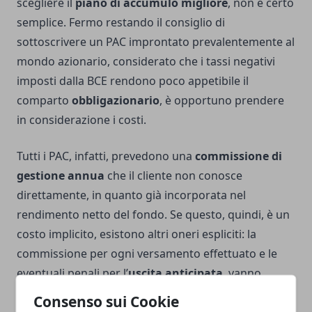
scegliere il
piano di accumulo migliore
, non è certo
semplice. Fermo restando il consiglio di
sottoscrivere un PAC improntato prevalentemente al
mondo azionario, considerato che i tassi negativi
imposti dalla BCE rendono poco appetibile il
comparto
obbligazionario
, è opportuno prendere
in considerazione i costi.
Tutti i PAC, infatti, prevedono una
commissione di
gestione annua
che il cliente non conosce
direttamente, in quanto già incorporata nel
rendimento netto del fondo. Se questo, quindi, è un
costo implicito, esistono altri oneri espliciti: la
commissione per ogni versamento effettuato e le
eventuali penali per l’
uscita anticipata
, vanno
tenute in grande considerazione al fine di capire se
Consenso sui Cookie