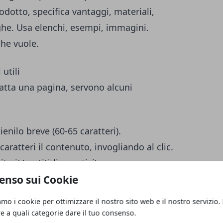
odotto, specifica vantaggi, materiali,
unghe. Usa elenchi, esempi, immagini.
che vuole.
utili
ratta una pagina, servono alcuni
ienilo breve (60-65 caratteri).
caratteri il contenuto, invogliando al clic.
to.it/vestiti-lino-estivi'.
e suddividono argomenti, aiutano la lettura.
enso sui Cookie
e con testi descrittivi.
amo i cookie per ottimizzare il nostro sito web e il nostro servizio.
il 'tag canonical' se hai piu versioni simili
re a quali categorie dare il tuo consenso.