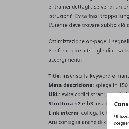
entra nei dettagli. Se vendi un pr
istruzioni'. Evita frasi troppo l
L'utente deve trovare subito ciò 
Ottimizzazione on-page: i segnali 
Per far capire a Google di cosa t
accorgimenti:
Title
: inserisci la keyword e mant
Meta descrizione
: spiega in 150 
URL
: evita codici strani, meglio 'si
Struttura h2 e h3
: usa titoli ch
Cons
Link interni
: collega le tue pagin
Utilizzi
Aru consiglia anche di controllare 
sceglie