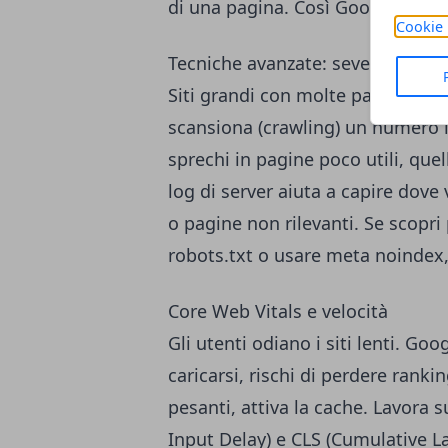
di una pagina. Così Google sa qual
Cookie 
Tecniche avanzate: sever log e c
Siti grandi con molte pagine sp
scansiona (crawling) un numero li
sprechi in pagine poco utili, quel
log di server aiuta a capire dove
o pagine non rilevanti. Se scopri 
robots.txt o usare meta noindex,
Core Web Vitals e velocità
Gli utenti odiano i siti lenti. Go
caricarsi, rischi di perdere rank
pesanti, attiva la cache. Lavora s
Input Delay) e CLS (Cumulative La