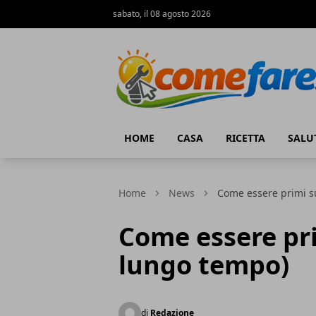
sabato, il 08 agosto 2026
Come Fare online
HOME
CASA
RICETTA
SALU
Home
News
Come essere primi s
Come essere pri
lungo tempo)
di
Redazione