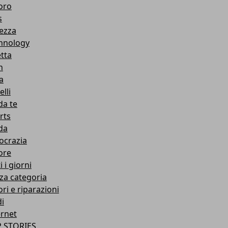
oro
s
lezza
hnology
etta
h
a
lli
da te
rts
da
ocrazia
ore
i i giorni
za categoria
ri e riparazioni
di
ernet
 STORIES