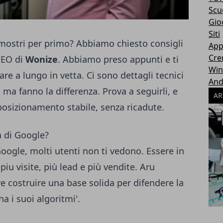
Scu
Gio
Siti
 mostri per primo? Abbiamo chiesto consigli
App
Cr
SEO di
Wonize
. Abbiamo preso appunti e ti
Wi
re a lungo in vetta. Ci sono dettagli tecnici
And
ma fanno la differenza. Prova a seguirli, e
AR
posizionamento stabile, senza ricadute.
a di Google?
Google, molti utenti non ti vedono. Essere in
piu visite, più lead e più vendite. Aru
ve costruire una base solida per difendere la
 i suoi algoritmi'.