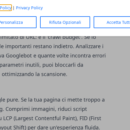
 e la principale e non penalizza i duplicati.
Policy
|
Privacy Policy
rawl budget
Personalizza
Rifiuta Opzionali
Accetta Tut
esso disperdono risorse. Googlebot
mitato di URL: è il 'crawl budget'. Se lo
le importanti restano indietro. Analizzare i
 va Googlebot e quante volte incontra errori
parametri inutili, puoi bloccarli da
 ottimizzando la scansione.
ogle pure. Se la tua pagina ci mette troppo a
ing. Comprimi immagini, riduci script
u LCP (Largest Contentful Paint), FID (First
yout Shift) per dare un'esperienza fluida.