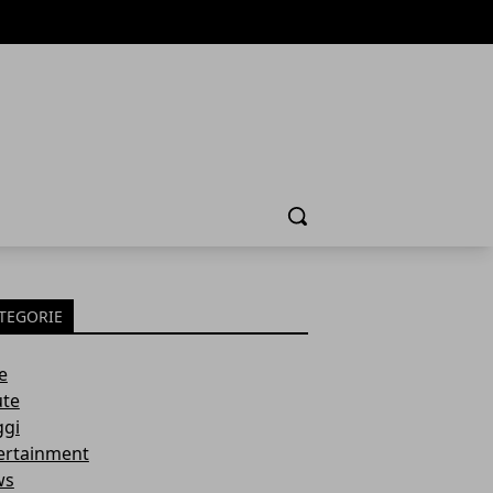
Cerca
TEGORIE
e
ute
ggi
ertainment
ws