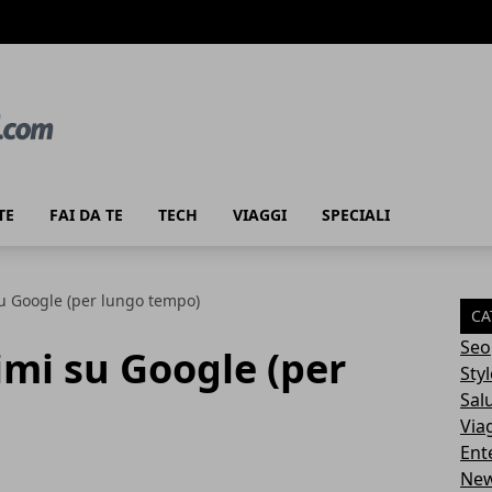
TE
FAI DA TE
TECH
VIAGGI
SPECIALI
u Google (per lungo tempo)
CA
Seo
mi su Google (per
Styl
Sal
Via
Ent
Ne