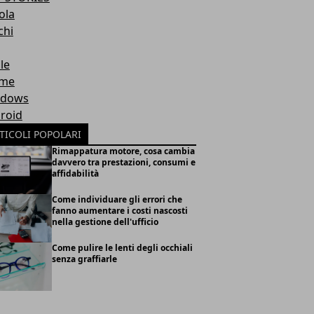
ola
chi
le
eme
ndows
roid
TICOLI POPOLARI
Rimappatura motore, cosa cambia
davvero tra prestazioni, consumi e
affidabilità
Come individuare gli errori che
fanno aumentare i costi nascosti
nella gestione dell'ufficio
Come pulire le lenti degli occhiali
senza graffiarle