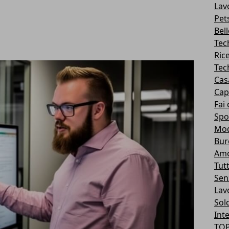
Lav
Pet
Bel
Tec
Ric
Tec
Cas
Cape
Fai 
Spo
Mo
Bur
Am
Tutt
Sen
Lavo
Sol
Int
TOP