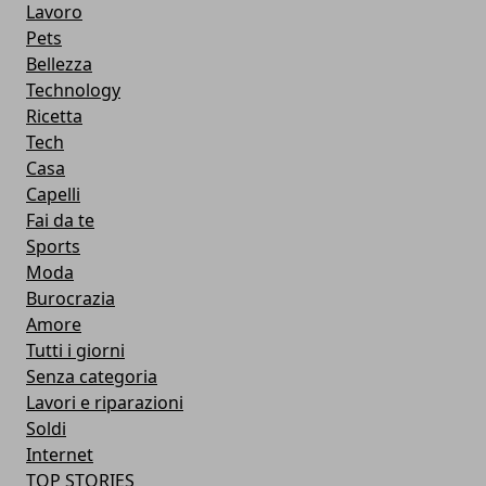
Lavoro
Pets
Bellezza
Technology
Ricetta
Tech
Casa
Capelli
Fai da te
Sports
Moda
Burocrazia
Amore
Tutti i giorni
Senza categoria
Lavori e riparazioni
Soldi
Internet
TOP STORIES