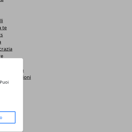
li
a te
ts
a
crazia
re
i giorni
a categoria
i e riparazioni
 Puoi
net
STORIES
la
i
to
e