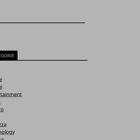
EGORIE
e
i
rtainment
s
ro
zza
nology
ta