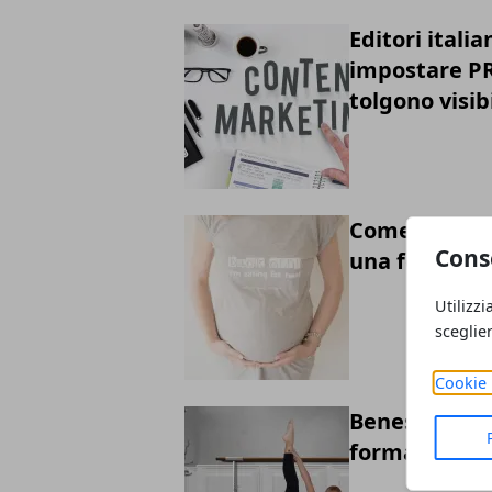
Editori itali
impostare PR 
tolgono visibi
Come realizz
Cons
una festa
Utilizzi
sceglie
Cookie 
Benessere fe
forma di con