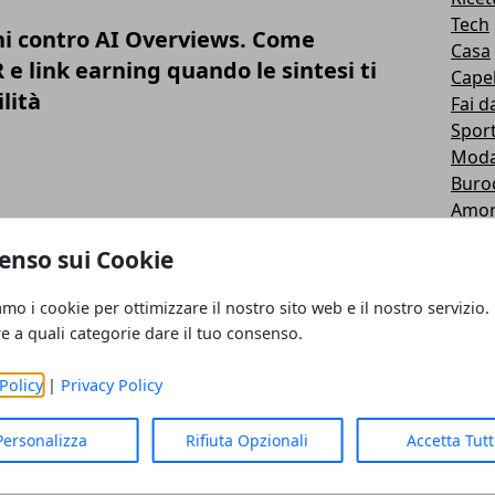
Tech
ani contro AI Overviews. Come
Casa
e link earning quando le sintesi ti
Capel
lità
Fai d
Spor
Mod
Buro
Amo
are una maglietta personalizzata per
Tutti 
enso sui Cookie
Senz
Lavor
amo i cookie per ottimizzare il nostro sito web e il nostro servizio.
Soldi
re a quali categorie dare il tuo consenso.
Inter
TOP 
Policy
|
Privacy Policy
Scuo
mminile dopo i 40 anni: la salute come
Gioch
Personalizza
Rifiuta Opzionali
Accetta Tut
Siti
sapevolezza
Appl