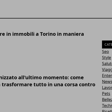
re in immobili a Torino in maniera
CAT
Seo
Style
Salut
Viagg
Ente
nizzato all'ultimo momento: come
New
a trasformare tutto in una corsa contro
Lavo
Pets
Belle
Tech
Ricet