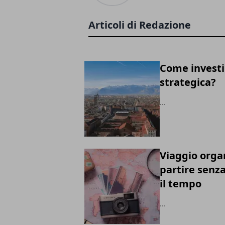
Articoli di Redazione
Come investi
strategica?
...
Viaggio orga
partire senz
il tempo
...