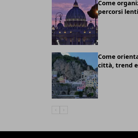
Come organiz
percorsi lent
Come orientar
città, trend e
Articolo Precedente
Articolo Successivo